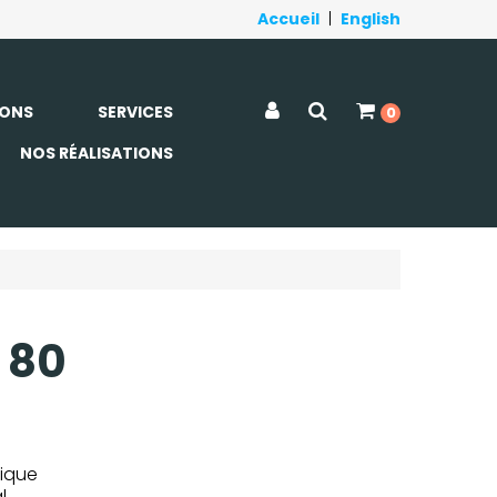
Accueil
|
English
ONS
SERVICES
0
NOS RÉALISATIONS
 80
cique
l