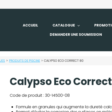
ACCUEIL
CATALOGUE
PROMOTI
DEMANDER UNE SOUMISSION
UES
>
PRODUITS DE PISCINE
>
CALYPSO ECO CORRECT 80
Calypso Eco Correct
Code de produit :
30-14500-08
Formule en granules qui augmente la dureté cal
Permet d’éviter la corrosion des surfaces en méta