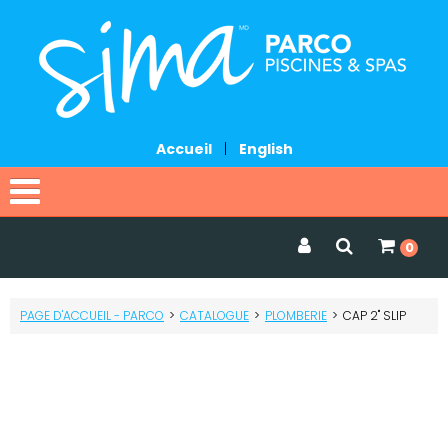
Accueil
|
English
Accueil
0
Catalogue
PAGE D'ACCUEIL - PARCO
>
CATALOGUE
>
PLOMBERIE
>
CAP 2" SLIP
Promotions
Services
Demander une soumission