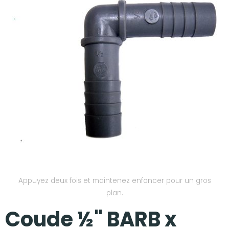
Nos réalisations
Appuyez deux fois et maintenez enfoncer pour un gros
plan.
Coude ½" BARB x