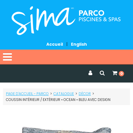
Accueil
|
English
Accueil
0
Catalogue
PAGE D'ACCUEIL - PARCO
>
CATALOGUE
>
DÉCOR
>
Promotions
COUSSIN INTÉRIEUR / EXTÉRIEUR « OCEAN » BLEU AVEC DESIGN
Services
Demander une soumission