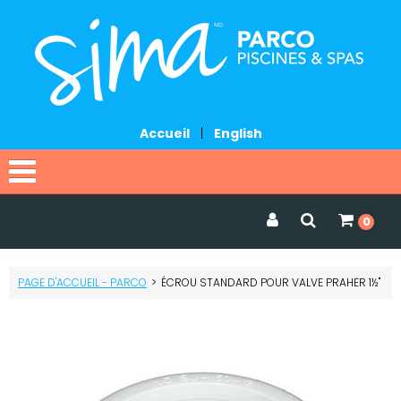
Accueil
|
English
Accueil
0
Catalogue
PAGE D'ACCUEIL - PARCO
>
ÉCROU STANDARD POUR VALVE PRAHER 1½"
Promotions
Services
Demander une soumission