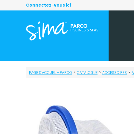
Connectez-vous ici
PAGE D'ACCUEIL - PARCO
>
CATALOGUE
>
ACCESSOIRES
>
A