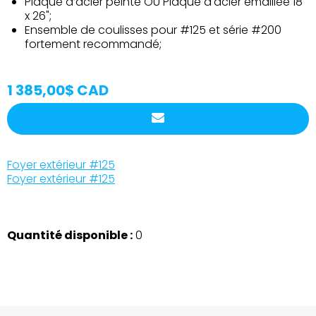
Plaque d’acier peinte OU Plaque d'acier émaillée 18"
x 26";
Ensemble de coulisses pour #125 et série #200
fortement recommandé;
1 385,00$ CAD
Foyer extérieur #125
Foyer extérieur #125
Quantité disponible :
0