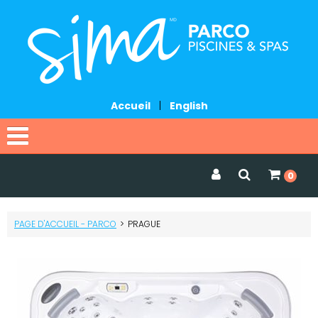
Accueil
|
English
Accueil
0
Catalogue
PAGE D'ACCUEIL - PARCO
>
PRAGUE
Promotions
Services
Demander une soumission