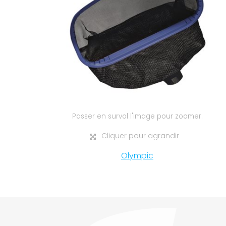
Passer en survol l'image pour zoomer.
Cliquer pour agrandir
Olympic