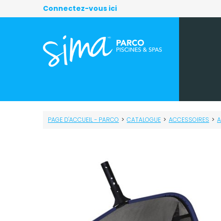
Connectez-vous ici
PAGE D'ACCUEIL - PARCO
>
CATALOGUE
>
ACCESSOIRES
>
A