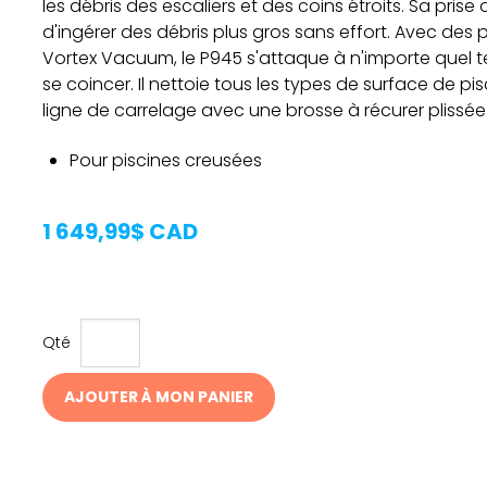
les débris des escaliers et des coins étroits. Sa pris
d'ingérer des débris plus gros sans effort. Avec de
Vortex Vacuum, le P945 s'attaque à n'importe quel te
se coincer. Il nettoie tous les types de surface de pisc
ligne de carrelage avec une brosse à récurer plissée
Pour piscines creusées
1 649,99$ CAD
Qté
AJOUTER À MON PANIER