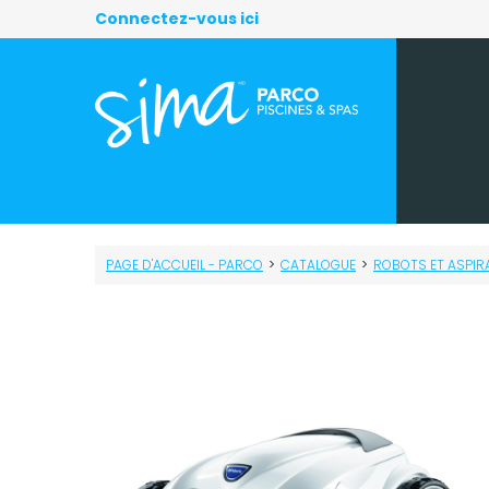
Connectez-vous ici
PAGE D'ACCUEIL - PARCO
>
CATALOGUE
>
ROBOTS ET ASPI