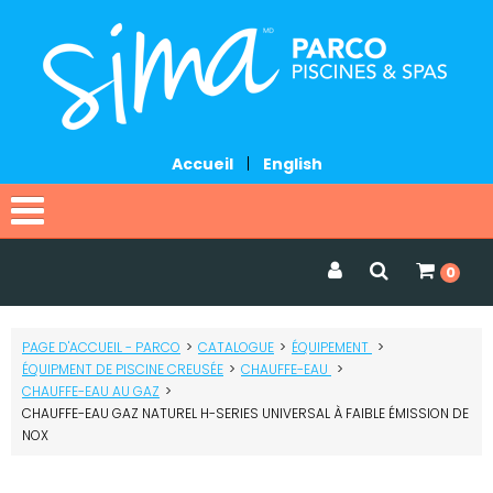
Accueil
|
English
Accueil
0
Catalogue
PAGE D'ACCUEIL - PARCO
>
CATALOGUE
>
ÉQUIPEMENT
>
Promotions
ÉQUIPMENT DE PISCINE CREUSÉE
>
CHAUFFE-EAU
>
CHAUFFE-EAU AU GAZ
>
Services
CHAUFFE-EAU GAZ NATUREL H-SERIES UNIVERSAL À FAIBLE ÉMISSION DE
NOX
Demander une soumission