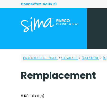
Connectez-vous ici
PAGE D'ACCUEIL - PARCO
>
CATALOGUE
>
ÉQUIPEMENT
>
ÉQ
Remplacement
5
Résultat(s)