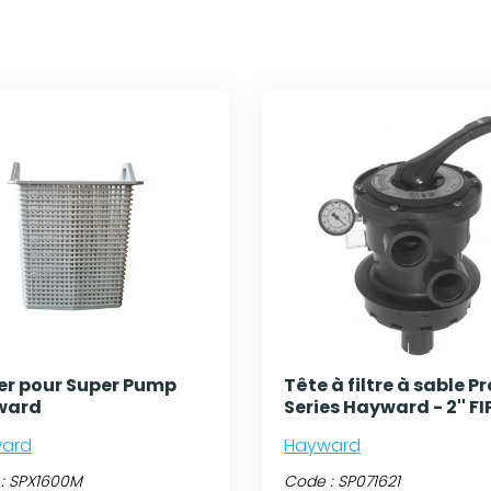
er pour Super Pump
Tête à filtre à sable P
ward
Series Hayward - 2'' FI
ard
Hayward
:
SPX1600M
Code :
SP071621