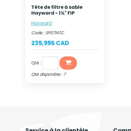
Tête de filtre à sable
Hayward - 1½" FIP
Hayward
Code :
SP0714TC
235,99$ CAD
Qté :
Qté disponible : 7
Service à la clientèle
Comp